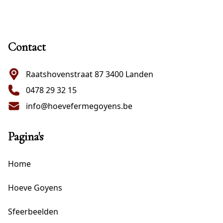
Footer
Contact
Raatshovenstraat 87 3400 Landen
0478 29 32 15
info@hoevefermegoyens.be
Pagina's
Home
Hoeve Goyens
Sfeerbeelden